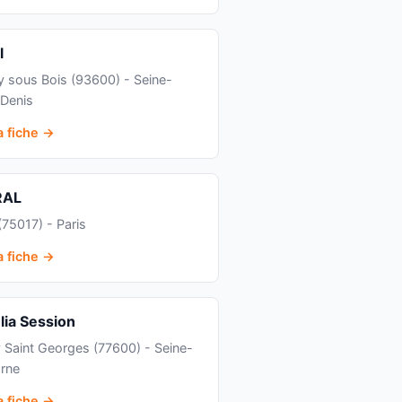
l
y sous Bois (93600) - Seine-
-Denis
la fiche →
RAL
(75017) - Paris
la fiche →
lia Session
 Saint Georges (77600) - Seine-
rne
la fiche →