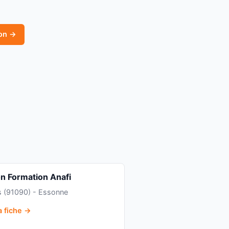
ion →
on Formation Anafi
s (91090) - Essonne
la fiche →