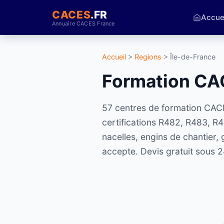
CACES
.FR
Accue
Annuaire CACES France
Accueil
>
Regions
> Île-de-France
Formation CA
57 centres de formation CACES
certifications R482, R483, R
nacelles, engins de chantier
accepte. Devis gratuit sous 2