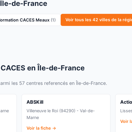
 Île-de-France
Voir tous les 42 villes de la rég
Formation CACES Meaux
(1)
s CACES en Île-de-France
parmi les 57 centres referencés en Île-de-France.
ABSKill
Acti
Marne
Villeneuve le Roi (94290) - Val-de-
Lisse
Marne
Voir 
Voir la fiche →