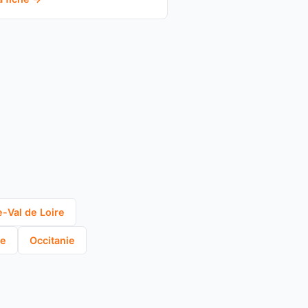
-Val de Loire
ne
Occitanie