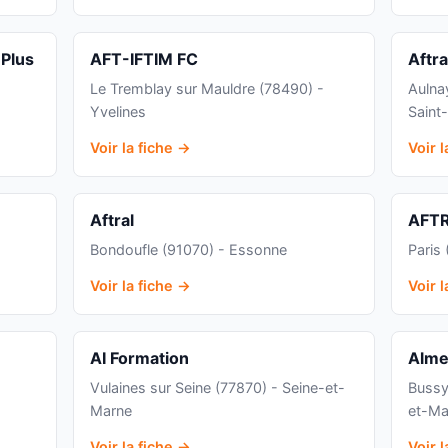
 Plus
AFT-IFTIM FC
Aftra
Le Tremblay sur Mauldre (78490) -
Aulna
Yvelines
Saint
Voir la fiche →
Voir 
Aftral
AFT
Bondoufle (91070) - Essonne
Paris 
Voir la fiche →
Voir 
AI Formation
Alme
Vulaines sur Seine (77870) - Seine-et-
Bussy
Marne
et-Ma
Voir la fiche →
Voir 