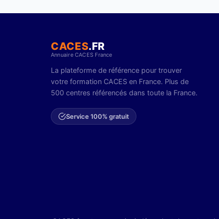
CACES
.FR
Annuaire CACES France
La plateforme de référence pour trouver
votre formation CACES en France. Plus de
500 centres référencés dans toute la France.
Service 100% gratuit