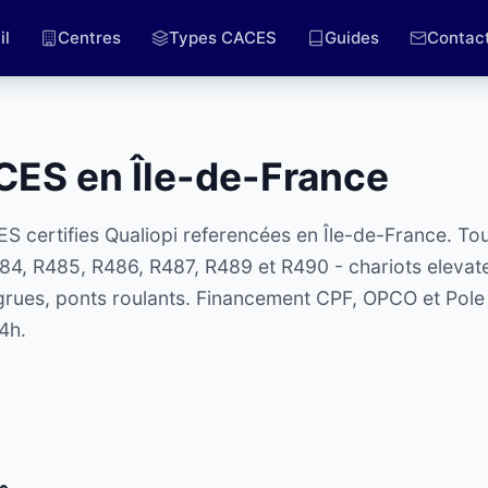
il
Centres
Types CACES
Guides
Contac
CES en Île-de-France
 certifies Qualiopi referencées en Île-de-France. Tou
484, R485, R486, R487, R489 et R490 - chariots elevat
, grues, ponts roulants. Financement CPF, OPCO et Pole
4h.