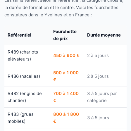
Les tarifs varient selon le référentiel, la catégorie choisie,
la durée de formation et le centre. Voici les fourchettes
constatées dans le Yvelines et en France :
Fourchette
Référentiel
Durée moyenne
de prix
R489 (chariots
450 à 900 €
2 à 5 jours
élévateurs)
500 à 1 000
R486 (nacelles)
2 à 5 jours
€
R482 (engins de
700 à 1 400
3 à 5 jours par
chantier)
€
catégorie
R483 (grues
800 à 1 800
3 à 5 jours
mobiles)
€