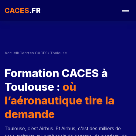
CACES
.FR
Accueil
›
Centres CACES
› Toulouse
Formation CACES à
Toulouse :
où
l’aéronautique tire la
demande
Toulouse, c’est Airbus. Et Airbus, c’est des milliers de