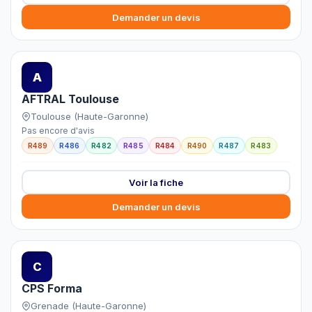
Demander un devis
A
AFTRAL Toulouse
Toulouse (Haute-Garonne)
Pas encore d'avis
R489
R486
R482
R485
R484
R490
R487
R483
Voir la fiche
Demander un devis
C
CPS Forma
Grenade (Haute-Garonne)