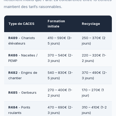
maintient des tarifs raisonnables.
Formation
Type de CACES
Recyclage
initiale
R489
- Chariots
410 – 590€ (3-
250 – 370€ (2
élévateurs
5 jours)
jours)
R486
- Nacelles /
370 – 540€ (2-
220 – 320€ (1-
PEMP
3 jours)
2 jours)
R482
- Engins de
540 – 830€ (3-
370 – 490€ (2-
chantier
5 jours)
3 jours)
270 – 400€ (1-
170 – 270€ (1
R485
- Gerbeurs
2 jours)
jour)
R484
- Ponts
470 – 690€ (2-
310 – 410€ (1-2
roulants
3 jours)
jours)