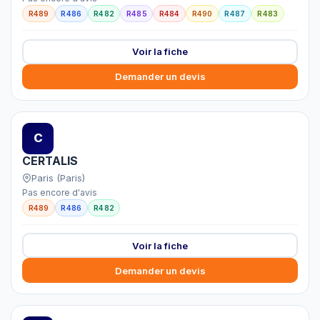
R489
R486
R482
R485
R484
R490
R487
R483
Voir la fiche
Demander un devis
C
CERTALIS
Paris (Paris)
Pas encore d'avis
R489
R486
R482
Voir la fiche
Demander un devis