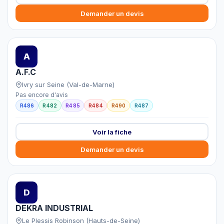
Demander un devis
A
A.F.C
Ivry sur Seine (Val-de-Marne)
Pas encore d'avis
R486
R482
R485
R484
R490
R487
Voir la fiche
Demander un devis
D
DEKRA INDUSTRIAL
Le Plessis Robinson (Hauts-de-Seine)