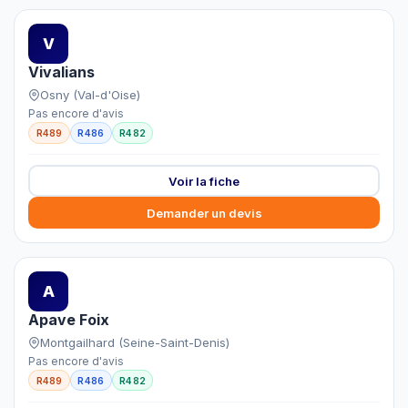
V
Vivalians
Osny (Val-d'Oise)
Pas encore d'avis
R489
R486
R482
Voir la fiche
Demander un devis
A
Apave Foix
Montgailhard (Seine-Saint-Denis)
Pas encore d'avis
R489
R486
R482