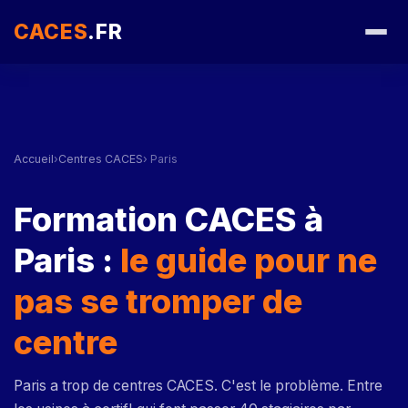
CACES
.FR
Accueil
›
Centres CACES
› Paris
Formation CACES à
Paris :
le guide pour ne
pas se tromper de
centre
Paris a trop de centres CACES. C'est le problème. Entre