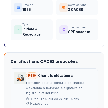
Cree en
Certifications
📅
🎓
1965
3 CACES
Type
Financement
Initiale +
✓
€
CPF accepte
Recyclage
Certifications CACES proposées
Chariots élévateurs
R489
Formation pour la conduite de chariots
élévateurs à fourches. Obligatoire en
logistique et industrie.
⏱ Duree : 1 à 5 jours
📅 Validite : 5 ans
📋 9 categories