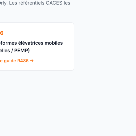
rly. Les référentiels CACES les
6
eformes élévatrices mobiles
elles / PEMP)
 le guide R486 →