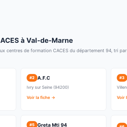
 CACES à Val-de-Marne
paux centres de formation CACES du département 94, tri par
-
A.F.C
#2
#3
Ivry sur Seine (94200)
Ville
Voir la fiche →
Voir 
Greta Mti 94
#5
#6