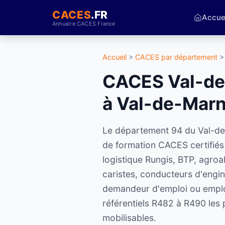
CACES
.FR
Accue
Annuaire CACES France
Accueil
>
CACES par département
>
CACES Val-de-
à Val-de-Mar
Le département 94 du Val-de-M
de formation CACES certifiés
logistique Rungis, BTP, agroa
caristes, conducteurs d'engin
demandeur d'emploi ou employ
référentiels R482 à R490 les 
mobilisables.