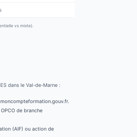
s
ntielle vs mixte).
CES dans le Val-de-Marne :
ur moncompteformation.gouv.fr.
on OPCO de branche
ation (AIF) ou action de