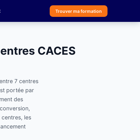
t
Trouver ma formation
centres CACES
entre 7 centres
st portée par
ement des
econversion,
centres, les
inancement