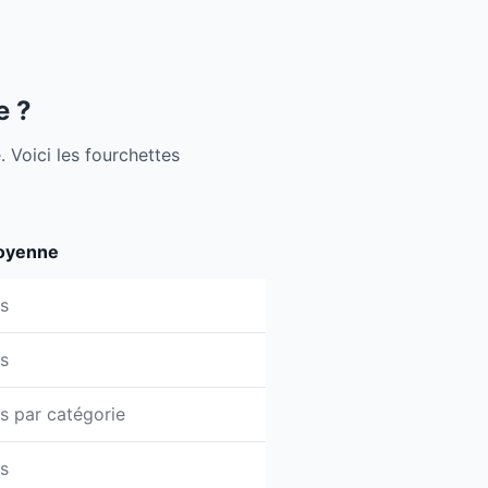
e ?
e. Voici les fourchettes
oyenne
rs
rs
rs par catégorie
rs