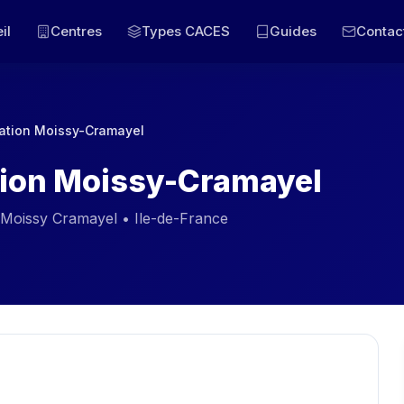
il
Centres
Types CACES
Guides
Contac
mation Moissy-Cramayel
tion Moissy-Cramayel
 Moissy Cramayel • Ile-de-France