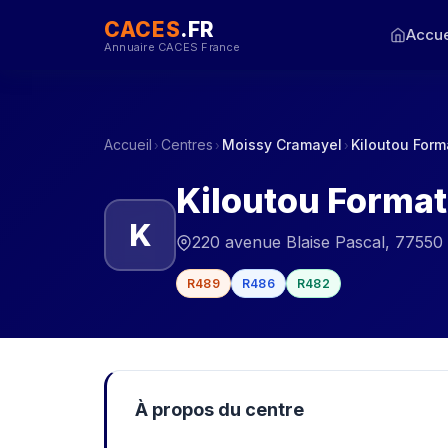
CACES
.FR
Accue
Annuaire CACES France
Accueil
Centres
Moissy Cramayel
Kiloutou For
›
›
›
Kiloutou Forma
K
220 avenue Blaise Pascal, 77550
R489
R486
R482
À propos du centre