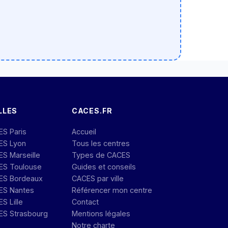
LLES
CACES.FR
ES Paris
Accueil
ES Lyon
Tous les centres
S Marseille
Types de CACES
ES Toulouse
Guides et conseils
ES Bordeaux
CACES par ville
ES Nantes
Référencer mon centre
S Lille
Contact
ES Strasbourg
Mentions légales
Notre charte