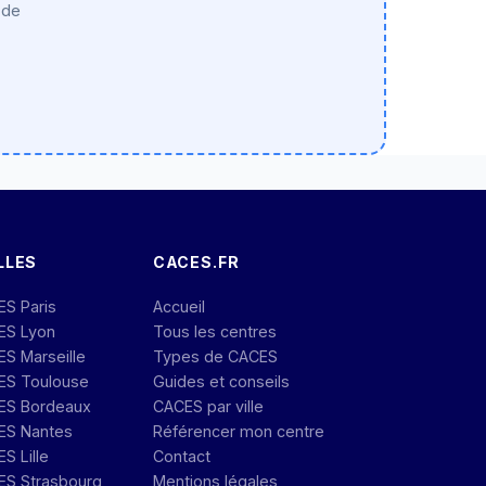
 de
LLES
CACES.FR
ES Paris
Accueil
ES Lyon
Tous les centres
S Marseille
Types de CACES
ES Toulouse
Guides et conseils
ES Bordeaux
CACES par ville
ES Nantes
Référencer mon centre
S Lille
Contact
ES Strasbourg
Mentions légales