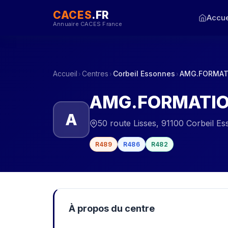
CACES
.FR
Accue
Annuaire CACES France
Accueil
Centres
Corbeil Essonnes
AMG.FORMAT
›
›
›
AMG.FORMATI
A
50 route Lisses, 91100 Corbeil E
R489
R486
R482
À propos du centre