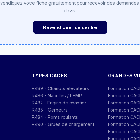
vendiquez votre fiche gratuitement pour recevoir des demandes
devis.
Revendiquer ce centre
TYPES CACES
GRANDES VI
R489 - Chariots élévateurs
Formation CAC
R486 - Nacelles / PEMP
Formation CAC
R482 - Engins de chantier
Formation CACE
R485 - Gerbeurs
Formation CAC
R484 - Ponts roulants
Formation CAC
R490 - Grues de chargement
Formation CAC
Formation CACE
Formation CAC