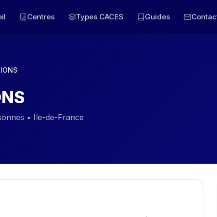
il
Centres
Types CACES
Guides
Contac
IONS
ONS
ssonnes • Ile-de-France