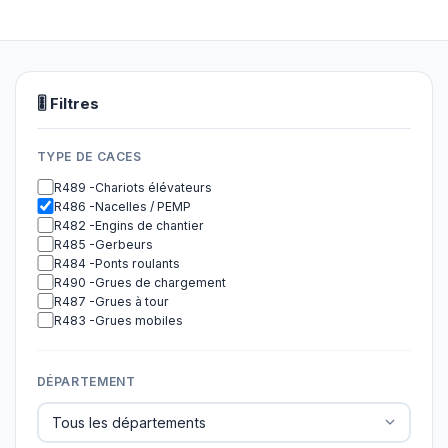
🎚 Filtres
TYPE DE CACES
R489 -Chariots élévateurs
R486 -Nacelles / PEMP
R482 -Engins de chantier
R485 -Gerbeurs
R484 -Ponts roulants
R490 -Grues de chargement
R487 -Grues à tour
R483 -Grues mobiles
DÉPARTEMENT