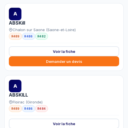
A
ABSKill
Chalon sur Saone (Saone-et-Loire)
R489
R486
R482
Voir la fiche
Demander un devis
A
ABSKILL
Floirac (Gironde)
R489
R486
R484
Voir la fiche