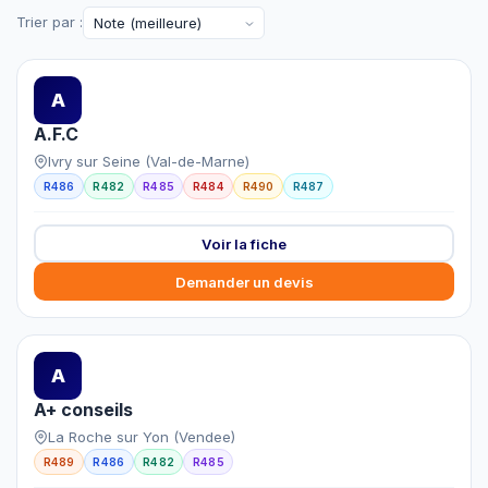
Trier par :
A
A.F.C
Ivry sur Seine (Val-de-Marne)
R486
R482
R485
R484
R490
R487
Voir la fiche
Demander un devis
A
A+ conseils
La Roche sur Yon (Vendee)
R489
R486
R482
R485