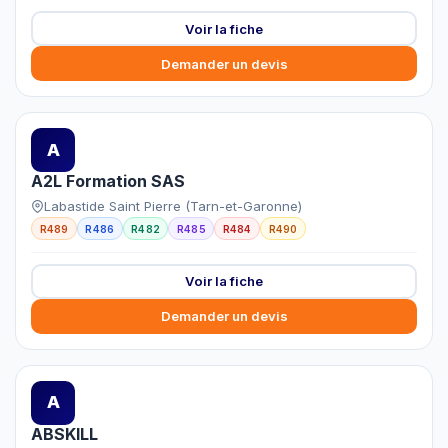
Voir la fiche
Demander un devis
A
A2L Formation SAS
Labastide Saint Pierre (Tarn-et-Garonne)
R489
R486
R482
R485
R484
R490
Voir la fiche
Demander un devis
A
ABSKILL