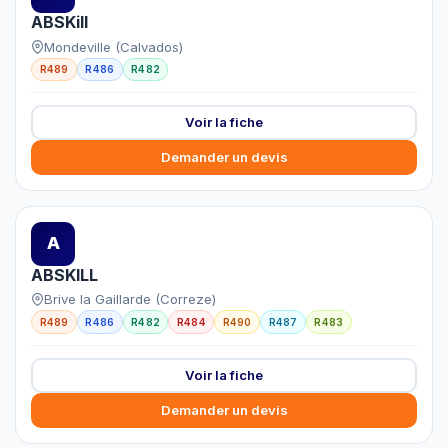
ABSKill
Mondeville (Calvados)
R489
R486
R482
Voir la fiche
Demander un devis
A
ABSKILL
Brive la Gaillarde (Correze)
R489
R486
R482
R484
R490
R487
R483
Voir la fiche
Demander un devis