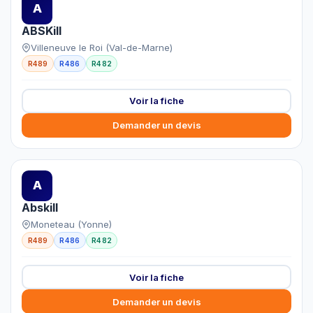
A
ABSKill
Villeneuve le Roi (Val-de-Marne)
R489
R486
R482
Voir la fiche
Demander un devis
A
Abskill
Moneteau (Yonne)
R489
R486
R482
Voir la fiche
Demander un devis