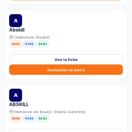
A
Abskill
Chalezeule (Doubs)
R489
R486
R482
Voir la fiche
Demander un devis
A
ABSKILL
Villeneuve les Bouloc (Haute-Garonne)
R489
R486
R482