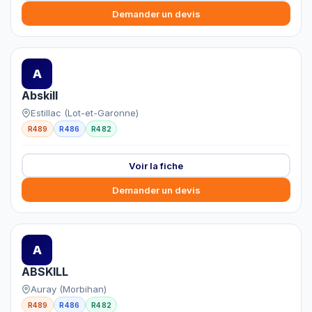
Demander un devis
A
Abskill
Estillac (Lot-et-Garonne)
R489
R486
R482
Voir la fiche
Demander un devis
A
ABSKILL
Auray (Morbihan)
R489
R486
R482