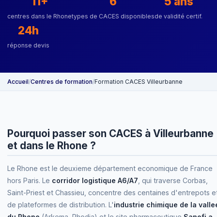
11+
6
5 ans
centres dans le Rhone
types de CACES disponibles
de validité certif.
24h
réponse devis
Accueil
/
Centres de formation
/
Formation CACES Villeurbanne
Pourquoi passer son CACES à Villeurbanne
et dans le Rhone ?
Le Rhone est le deuxieme département economique de France
hors Paris. Le
corridor logistique A6/A7
, qui traverse Corbas,
Saint-Priest et Chassieu, concentre des centaines d'entrepots e
de plateformes de distribution. L'
industrie chimique de la valle
du Rhone
(Arkema, Rhodia) et le site pharmaceutique
Sanofi a