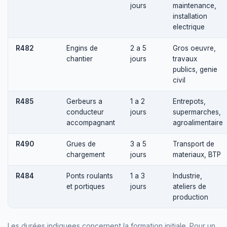
jours
maintenance,
installation
electrique
R482
Engins de
2 a 5
Gros oeuvre,
chantier
jours
travaux
publics, genie
civil
R485
Gerbeurs a
1 a 2
Entrepots,
conducteur
jours
supermarches,
accompagnant
agroalimentaire
R490
Grues de
3 a 5
Transport de
chargement
jours
materiaux, BTP
R484
Ponts roulants
1 a 3
Industrie,
et portiques
jours
ateliers de
production
Les durées indiquees concernent la formation initiale. Pour un