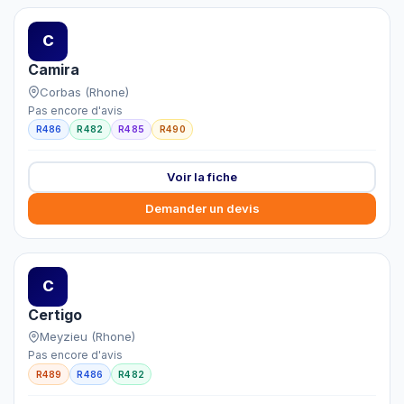
C
Camira
Corbas (Rhone)
Pas encore d'avis
R486
R482
R485
R490
Voir la fiche
Demander un devis
C
Certigo
Meyzieu (Rhone)
Pas encore d'avis
R489
R486
R482