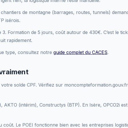
ent rien, la logistique interne reste manuelle.
hantiers de montagne (barrages, routes, tunnels) demand
P isérois.
3. Formation de 5 jours, coût autour de 430€. C’est le ticke
uit rapidement.
ue type, consultez notre
guide complet du CACES
.
 vraiment
tre solde CPF. Vérifiez sur moncompteformation.gouv.fr. 
 AKTO (intérim), Constructys (BTP). En Isère, OPCO2i est p
 coût. Le POEI fonctionne bien avec les entreprises logist