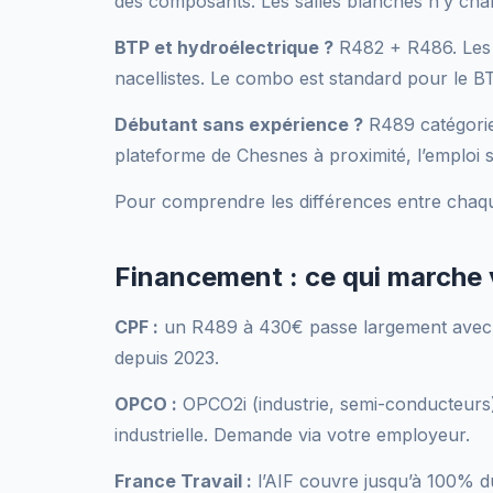
des composants. Les salles blanches n’y chang
BTP et hydroélectrique ?
R482 + R486. Les c
nacellistes. Le combo est standard pour le BT
Débutant sans expérience ?
R489 catégorie 
plateforme de Chesnes à proximité, l’emploi s
Pour comprendre les différences entre chaq
Financement : ce qui marche
CPF :
un R489 à 430€ passe largement avec vo
depuis 2023.
OPCO :
OPCO2i (industrie, semi-conducteurs),
industrielle. Demande via votre employeur.
France Travail :
l’AIF couvre jusqu’à 100% du