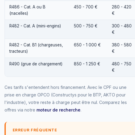
R486 - Cat. A ou B
450 - 700 €
280 - 420
(nacelles)
€
R482 - Cat. A (mini-engins)
500 - 750 €
300 - 480
€
R482 - Cat. B1 (chargeuses,
650 - 1 000 €
380 - 580
tracteurs)
€
R490 (grue de chargement)
850 - 1 250 €
480 - 750
€
Ces tarifs s'entendent hors financement. Avec le CPF ou une
prise en charge OPCO (Constructys pour le BTP, AKTO pour
l'industrie), votre reste à charge peut être nul. Comparez les
offres via notre
moteur de recherche
.
ERREUR FRÉQUENTE