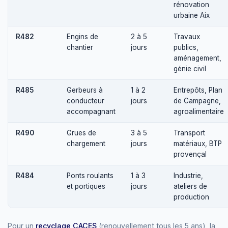
rénovation
urbaine Aix
R482
Engins de
2 à 5
Travaux
chantier
jours
publics,
aménagement,
génie civil
R485
Gerbeurs à
1 à 2
Entrepôts, Plan
conducteur
jours
de Campagne,
accompagnant
agroalimentaire
R490
Grues de
3 à 5
Transport
chargement
jours
matériaux, BTP
provençal
R484
Ponts roulants
1 à 3
Industrie,
et portiques
jours
ateliers de
production
Pour un
recyclage CACES
(renouvellement tous les 5 ans), la