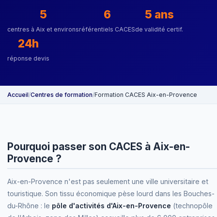
5
6
5 ans
centres à Aix et environs
référentiels CACES
de validité certif.
24h
réponse devis
Accueil
/
Centres de formation
/
Formation CACES Aix-en-Provence
Pourquoi passer son CACES à Aix-en-
Provence ?
Aix-en-Provence n'est pas seulement une ville universitaire et
touristique. Son tissu économique pèse lourd dans les Bouches-
du-Rhône : le
pôle d'activités d'Aix-en-Provence
(technopôle