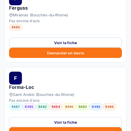
Ferguss
Miramas (Bouches-du-Rhone)
Pas encore d'avis
R489
Voir la fiche
Demander un devis
F
Forma-Loc
Saint Andiol (Bouches-du-Rhone)
Pas encore d'avis
R487
R485
R482
R484
R490
R483
R486
R489
Voir la fiche