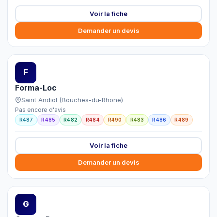
Voir la fiche
Demander un devis
F
Forma-Loc
Saint Andiol (Bouches-du-Rhone)
Pas encore d'avis
R487
R485
R482
R484
R490
R483
R486
R489
Voir la fiche
Demander un devis
G