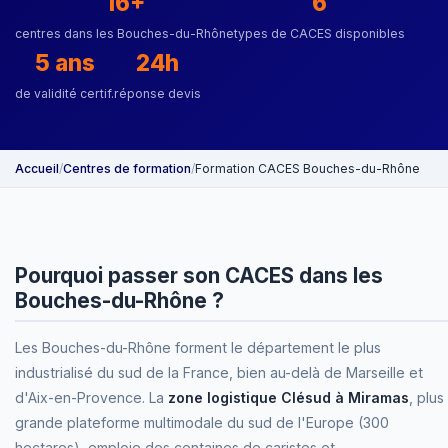
16+
6
centres dans les Bouches-du-Rhône
types de CACES disponibles
5 ans
24h
de validité certif.
réponse devis
Accueil
/
Centres de formation
/
Formation CACES Bouches-du-Rhône
Pourquoi passer son CACES dans les
Bouches-du-Rhône ?
Les Bouches-du-Rhône forment le département le plus
industrialisé du sud de la France, bien au-delà de Marseille et
d'Aix-en-Provence. La
zone logistique Clésud à Miramas
, plus
grande plateforme multimodale du sud de l'Europe (300
hectares), emploie des centaines de caristes et