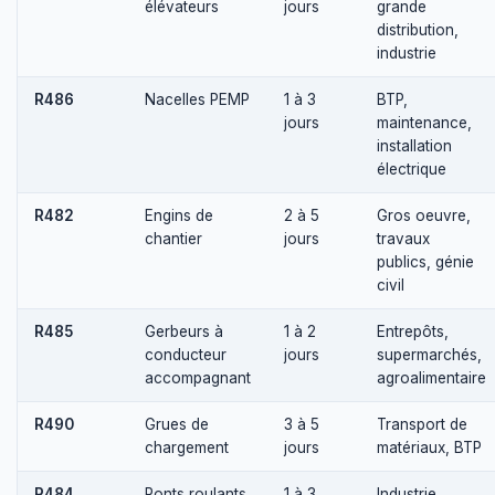
élévateurs
jours
grande
distribution,
industrie
R486
Nacelles PEMP
1 à 3
BTP,
jours
maintenance,
installation
électrique
R482
Engins de
2 à 5
Gros oeuvre,
chantier
jours
travaux
publics, génie
civil
R485
Gerbeurs à
1 à 2
Entrepôts,
conducteur
jours
supermarchés,
accompagnant
agroalimentaire
R490
Grues de
3 à 5
Transport de
chargement
jours
matériaux, BTP
R484
Ponts roulants
1 à 3
Industrie,