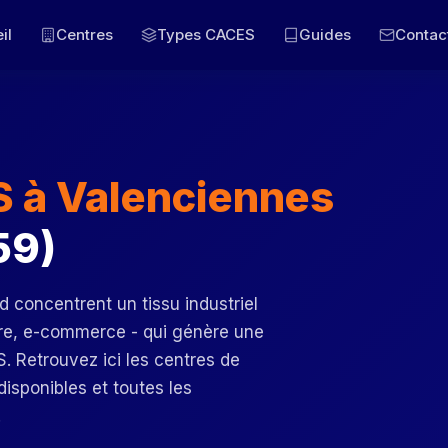
il
Centres
Types CACES
Guides
Contac
 à Valenciennes
59)
 concentrent un tissu industriel
aire, e-commerce - qui génère une
 Retrouvez ici les centres de
isponibles et toutes les
.