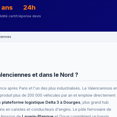
 ans
24h
idité certif.
réponse devis
ciennes
enciennes et dans le Nord ?
e après Paris et l'un des plus industrialisés. Le Valenciennois e
produit plus de 200 000 véhicules par an et emploie directement
La
plateforme logistique Delta 3 à Dourges
, plus grand hub
ns en caristes et conducteurs d'engins. Le pôle ferroviaire de
es Amazon de
Lauwin-Planque
et Douai complètent un bassin