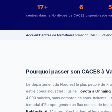
17+
6
5
centres dans le Nord
types de CACES disponibles
de val
Accueil
/
Centres de formation
/
Formation CACES Valen
Pourquoi passer son CACES à Val
Le département du Nord est le plus peuplé de Franc
est le coeur industriel : l'usine
Toyota à Onnaing
4 000 salariés, sans compter les sous-traitants. 
trimodal d'Europe, génère un flux continu de besoi
Petite-Forêt
(Alstom, Bombardier) et les centr