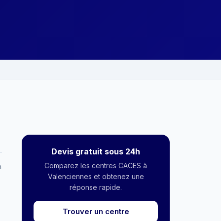
Devis gratuit sous 24h
Comparez les centres CACES à
n
Valenciennes et obtenez une
réponse rapide.
Trouver un centre