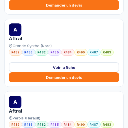
Demander un devis
A
Aftral
Grande Synthe (Nord)
R489
R486
R482
R485
R484
R490
R487
R483
Voir la fiche
Demander un devis
A
Aftral
Perols (Herault)
R489
R486
R482
R485
R484
R490
R487
R483