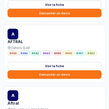
Voir la fiche
Demander un devis
A
AFTRAL
Cahors (Lot)
R489
R486
R482
R485
R484
R490
R487
R483
Voir la fiche
Demander un devis
A
Aftral