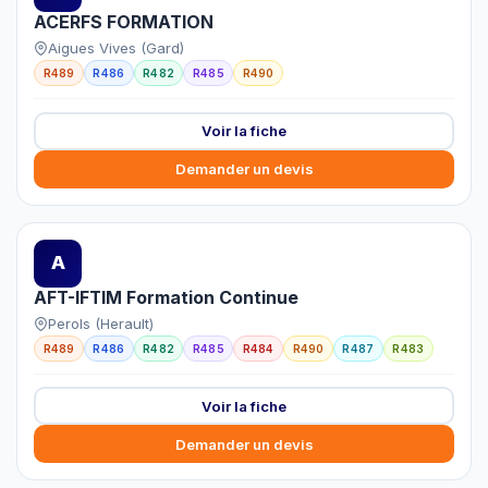
ACERFS FORMATION
Aigues Vives (Gard)
R489
R486
R482
R485
R490
Voir la fiche
Demander un devis
A
AFT-IFTIM Formation Continue
Perols (Herault)
R489
R486
R482
R485
R484
R490
R487
R483
Voir la fiche
Demander un devis