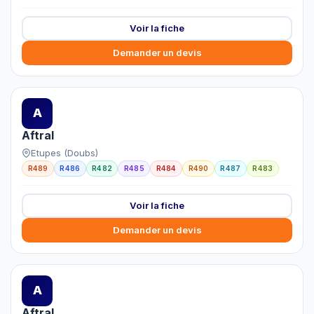
Voir la fiche
Demander un devis
A
Aftral
Etupes (Doubs)
R489
R486
R482
R485
R484
R490
R487
R483
Voir la fiche
Demander un devis
A
Aftral