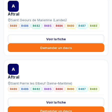
A
Aftral
Saint Geours de Maremne (Landes)
R489
R486
R482
R485
R484
R490
R487
R483
Voir la fiche
Demander un devis
A
Aftral
Saint Pierre les Elbeuf (Seine-Maritime)
R489
R486
R482
R485
R484
R490
R487
R483
Voir la fiche
Demander un devis