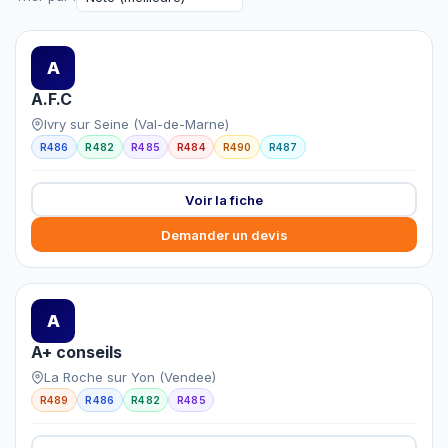
A
A.F.C
Ivry sur Seine (Val-de-Marne)
R486
R482
R485
R484
R490
R487
Voir la fiche
Demander un devis
A
A+ conseils
La Roche sur Yon (Vendee)
R489
R486
R482
R485