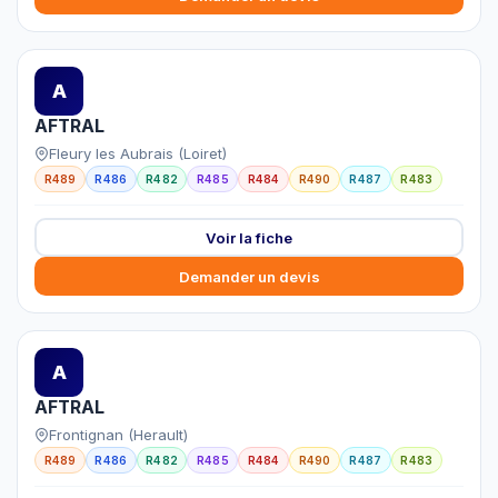
A
AFTRAL
Fleury les Aubrais (Loiret)
R489
R486
R482
R485
R484
R490
R487
R483
Voir la fiche
Demander un devis
A
AFTRAL
Frontignan (Herault)
R489
R486
R482
R485
R484
R490
R487
R483