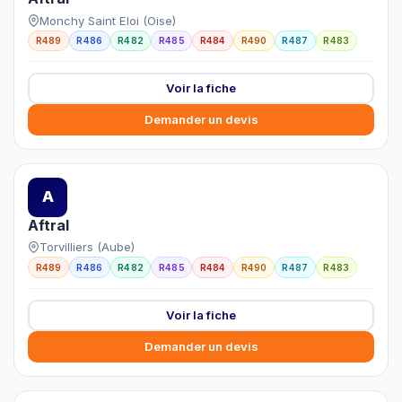
Monchy Saint Eloi (Oise)
R489
R486
R482
R485
R484
R490
R487
R483
Voir la fiche
Demander un devis
A
Aftral
Torvilliers (Aube)
R489
R486
R482
R485
R484
R490
R487
R483
Voir la fiche
Demander un devis