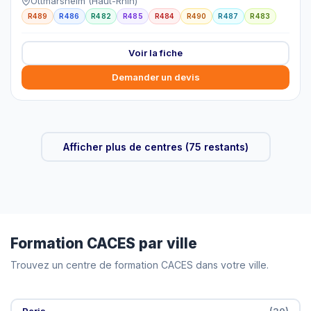
Ottmarsheim (Haut-Rhin)
R489
R486
R482
R485
R484
R490
R487
R483
Voir la fiche
Demander un devis
Afficher plus de centres (75 restants)
Formation CACES par ville
Trouvez un centre de formation CACES dans votre ville.
Paris
(20)