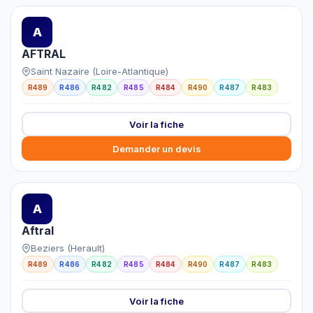
A
AFTRAL
Saint Nazaire (Loire-Atlantique)
R489
R486
R482
R485
R484
R490
R487
R483
Voir la fiche
Demander un devis
A
Aftral
Beziers (Herault)
R489
R486
R482
R485
R484
R490
R487
R483
Voir la fiche