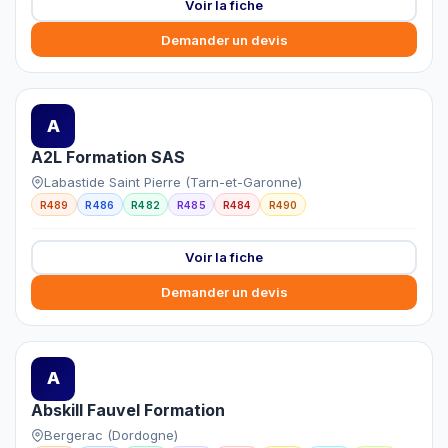
Voir la fiche
Demander un devis
A
A2L Formation SAS
Labastide Saint Pierre (Tarn-et-Garonne)
R489
R486
R482
R485
R484
R490
Voir la fiche
Demander un devis
A
Abskill Fauvel Formation
Bergerac (Dordogne)