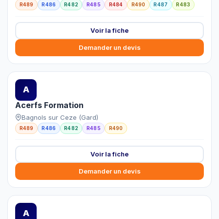
R489
R486
R482
R485
R484
R490
R487
R483
Voir la fiche
Demander un devis
A
Acerfs Formation
Bagnols sur Ceze (Gard)
R489
R486
R482
R485
R490
Voir la fiche
Demander un devis
A