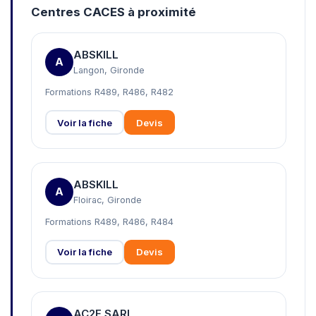
Centres CACES à proximité
ABSKILL
A
Langon, Gironde
Formations R489, R486, R482
Voir la fiche
Devis
ABSKILL
A
Floirac, Gironde
Formations R489, R486, R484
Voir la fiche
Devis
AC2F SARL