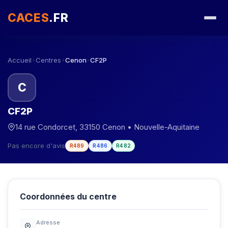
CACES
.FR
Accueil
Centres
Cenon
CF2P
›
›
›
C
CF2P
14 rue Condorcet, 33150 Cenon • Nouvelle-Aquitaine
Pas encore d'avis
R489
R486
R482
Coordonnées du centre
Adresse