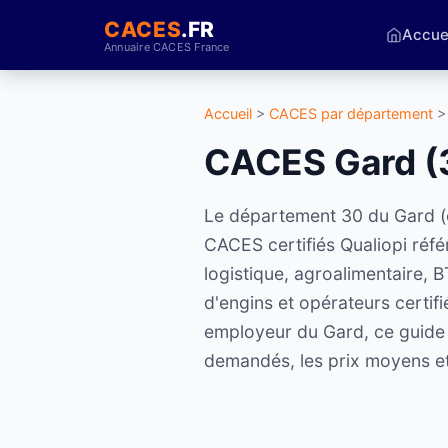
CACES
.FR
Accue
Annuaire CACES France
Accueil
>
CACES par département
>
CACES Gard (3
Le département 30 du Gard (c
CACES certifiés Qualiopi réfé
logistique, agroalimentaire, 
d'engins et opérateurs certi
employeur du Gard, ce guide r
demandés, les prix moyens et 