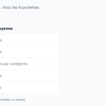
e. Voici les fourchettes
oyenne
rs
rs
rs par catégorie
rs
s
ntielle vs mixte).