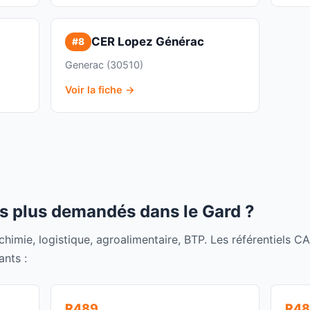
CER Lopez Générac
#8
Generac (30510)
Voir la fiche →
s plus demandés dans le Gard ?
imie, logistique, agroalimentaire, BTP. Les référentiels C
ants :
R489
R48