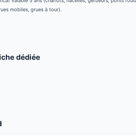
ficat valable 5 ans (chariots, nacelles, gerbeurs, ponts ro
rues mobiles, grues à tour).
fiche dédiée
d