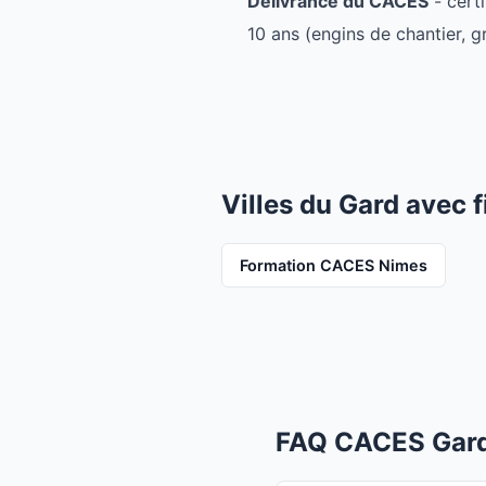
Délivrance du CACES
- certi
10 ans (engins de chantier, g
Villes du Gard avec 
Formation CACES Nimes
FAQ CACES Gar