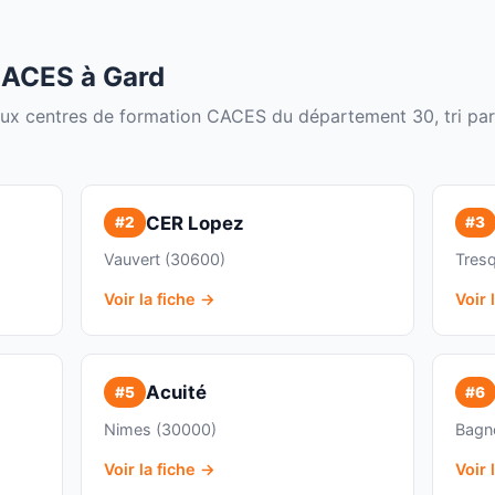
CACES à Gard
paux centres de formation CACES du département 30, tri par
CER Lopez
#2
#3
Vauvert (30600)
Tres
Voir la fiche →
Voir 
Acuité
#5
#6
Nimes (30000)
Bagn
Voir la fiche →
Voir 