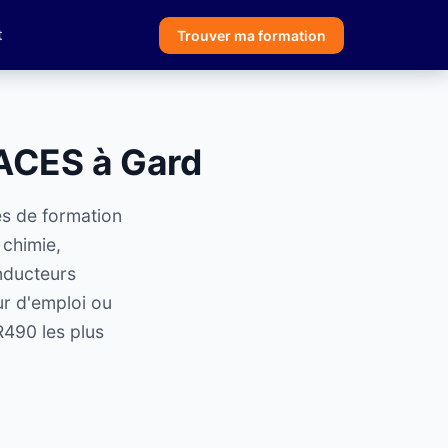
t
Trouver ma formation
CACES à Gard
es de formation
 chimie,
onducteurs
ur d'emploi ou
R490 les plus