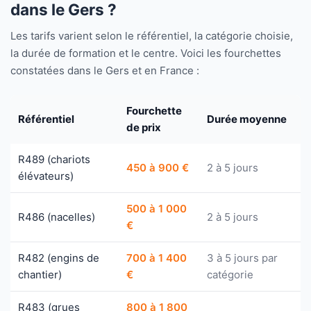
dans le Gers ?
Les tarifs varient selon le référentiel, la catégorie choisie,
la durée de formation et le centre. Voici les fourchettes
constatées dans le Gers et en France :
Fourchette
Référentiel
Durée moyenne
de prix
R489 (chariots
450 à 900 €
2 à 5 jours
élévateurs)
500 à 1 000
R486 (nacelles)
2 à 5 jours
€
R482 (engins de
700 à 1 400
3 à 5 jours par
chantier)
€
catégorie
R483 (grues
800 à 1 800