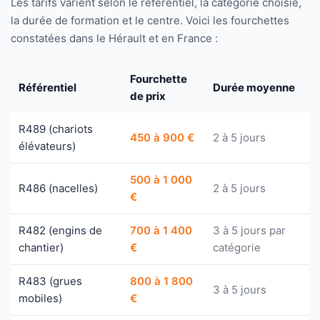
Les tarifs varient selon le référentiel, la catégorie choisie,
la durée de formation et le centre. Voici les fourchettes
constatées dans le Hérault et en France :
Fourchette
Référentiel
Durée moyenne
de prix
R489 (chariots
450 à 900 €
2 à 5 jours
élévateurs)
500 à 1 000
R486 (nacelles)
2 à 5 jours
€
R482 (engins de
700 à 1 400
3 à 5 jours par
chantier)
€
catégorie
R483 (grues
800 à 1 800
3 à 5 jours
mobiles)
€