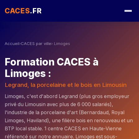
CACES
.FR
Accueil
›
CACES par ville
› Limoges
Formation CACES à
Limoges :
Legrand, la porcelaine et le bois en Limousin
Limoges, c'est d'abord Legrand (plus gros employeur
privé du Limousin avec plus de 6 000 salariés),
l'industrie de la porcelaine d'art (Bernardaud, Royal
Limoges, Haviland), une filière bois en renouveau et un
BTP local stable. 1 centre CACES en Haute-Vienne
référencé sur notre annuaire. Limoges est sous-