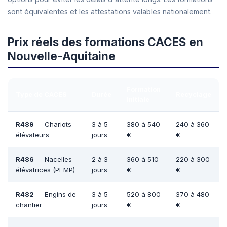
sont équivalentes et les attestations valables nationalement.
Prix réels des formations CACES en
Nouvelle-Aquitaine
Formation
Type de CACES
Durée
Recyclage
initiale
R489
— Chariots
3 à 5
380 à 540
240 à 360
élévateurs
jours
€
€
R486
— Nacelles
2 à 3
360 à 510
220 à 300
élévatrices (PEMP)
jours
€
€
R482
— Engins de
3 à 5
520 à 800
370 à 480
chantier
jours
€
€