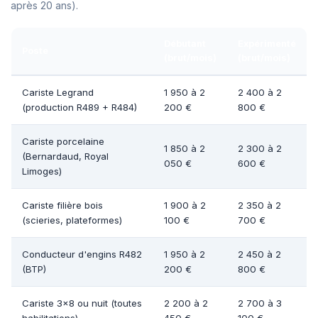
après 20 ans).
Débutant
Expérimenté
Poste
(brut/mois)
(brut/mois)
Cariste Legrand
1 950 à 2
2 400 à 2
(production R489 + R484)
200 €
800 €
Cariste porcelaine
1 850 à 2
2 300 à 2
(Bernardaud, Royal
050 €
600 €
Limoges)
Cariste filière bois
1 900 à 2
2 350 à 2
(scieries, plateformes)
100 €
700 €
Conducteur d'engins R482
1 950 à 2
2 450 à 2
(BTP)
200 €
800 €
Cariste 3x8 ou nuit (toutes
2 200 à 2
2 700 à 3