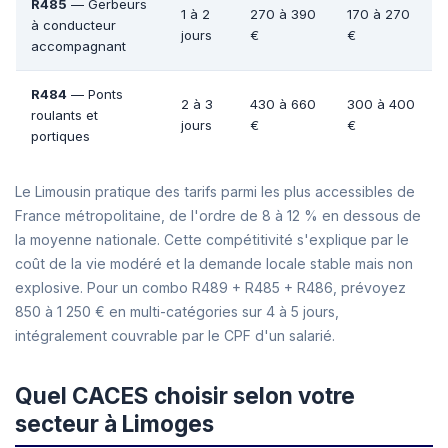
R485
— Gerbeurs
1 à 2
270 à 390
170 à 270
à conducteur
jours
€
€
accompagnant
R484
— Ponts
2 à 3
430 à 660
300 à 400
roulants et
jours
€
€
portiques
Le Limousin pratique des tarifs parmi les plus accessibles de
France métropolitaine, de l'ordre de 8 à 12 % en dessous de
la moyenne nationale. Cette compétitivité s'explique par le
coût de la vie modéré et la demande locale stable mais non
explosive. Pour un combo R489 + R485 + R486, prévoyez
850 à 1 250 € en multi-catégories sur 4 à 5 jours,
intégralement couvrable par le CPF d'un salarié.
Quel CACES choisir selon votre
secteur à Limoges