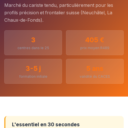
Marché du cariste tendu, particulièrement pour les
profils précision et frontalier suisse (Neuchâtel, La
Chaux-de-Fonds).
3
405 €
centres dans le 25
prix moyen R489
3-5 j
5 ans
formation initiale
validité du CACES
L'essentiel en 30 secondes