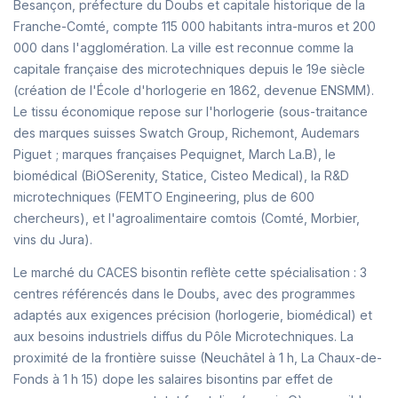
Besançon, préfecture du Doubs et capitale historique de la
Franche-Comté, compte 115 000 habitants intra-muros et 200
000 dans l'agglomération. La ville est reconnue comme la
capitale française des microtechniques depuis le 19e siècle
(création de l'École d'horlogerie en 1862, devenue ENSMM).
Le tissu économique repose sur l'horlogerie (sous-traitance
des marques suisses Swatch Group, Richemont, Audemars
Piguet ; marques françaises Pequignet, March La.B), le
biomédical (BiOSerenity, Statice, Cisteo Medical), la R&D
microtechniques (FEMTO Engineering, plus de 600
chercheurs), et l'agroalimentaire comtois (Comté, Morbier,
vins du Jura).
Le marché du CACES bisontin reflète cette spécialisation : 3
centres référencés dans le Doubs, avec des programmes
adaptés aux exigences précision (horlogerie, biomédical) et
aux besoins industriels diffus du Pôle Microtechniques. La
proximité de la frontière suisse (Neuchâtel à 1 h, La Chaux-de-
Fonds à 1 h 15) dope les salaires bisontins par effet de