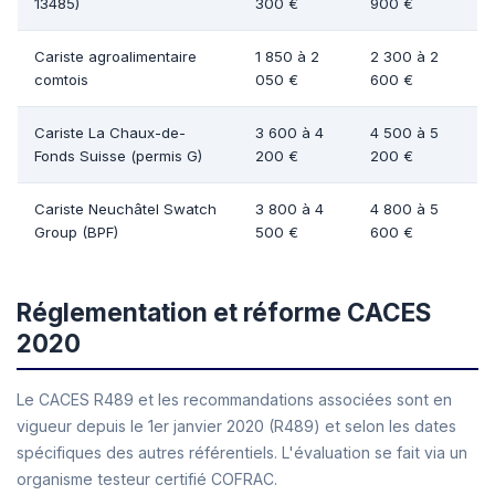
13485)
300 €
900 €
Cariste agroalimentaire
1 850 à 2
2 300 à 2
comtois
050 €
600 €
Cariste La Chaux-de-
3 600 à 4
4 500 à 5
Fonds Suisse (permis G)
200 €
200 €
Cariste Neuchâtel Swatch
3 800 à 4
4 800 à 5
Group (BPF)
500 €
600 €
Réglementation et réforme CACES
2020
Le CACES R489 et les recommandations associées sont en
vigueur depuis le 1er janvier 2020 (R489) et selon les dates
spécifiques des autres référentiels. L'évaluation se fait via un
organisme testeur certifié COFRAC.