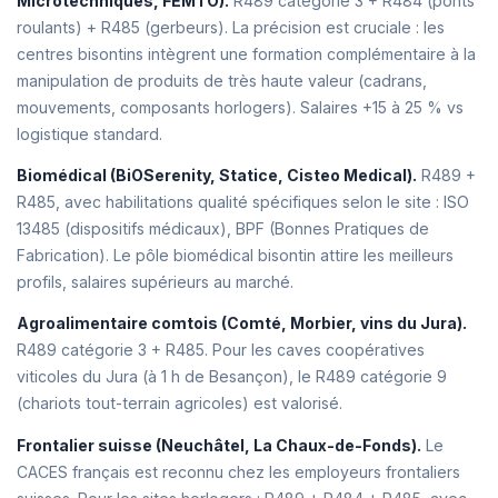
Microtechniques, FEMTO).
R489 catégorie 3 + R484 (ponts
roulants) + R485 (gerbeurs). La précision est cruciale : les
centres bisontins intègrent une formation complémentaire à la
manipulation de produits de très haute valeur (cadrans,
mouvements, composants horlogers). Salaires +15 à 25 % vs
logistique standard.
Biomédical (BiOSerenity, Statice, Cisteo Medical).
R489 +
R485, avec habilitations qualité spécifiques selon le site : ISO
13485 (dispositifs médicaux), BPF (Bonnes Pratiques de
Fabrication). Le pôle biomédical bisontin attire les meilleurs
profils, salaires supérieurs au marché.
Agroalimentaire comtois (Comté, Morbier, vins du Jura).
R489 catégorie 3 + R485. Pour les caves coopératives
viticoles du Jura (à 1 h de Besançon), le R489 catégorie 9
(chariots tout-terrain agricoles) est valorisé.
Frontalier suisse (Neuchâtel, La Chaux-de-Fonds).
Le
CACES français est reconnu chez les employeurs frontaliers