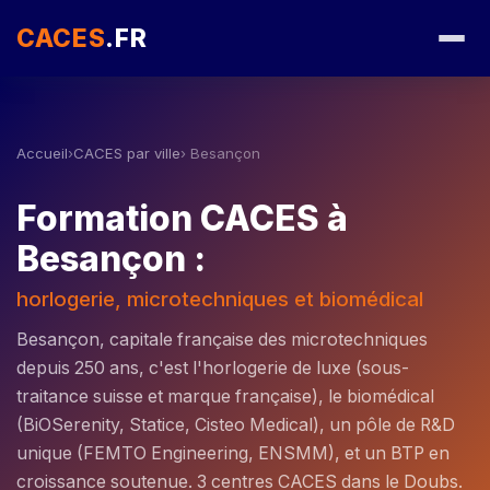
CACES
.FR
Accueil
›
CACES par ville
› Besançon
Formation CACES à
Besançon :
horlogerie, microtechniques et biomédical
Besançon, capitale française des microtechniques
depuis 250 ans, c'est l'horlogerie de luxe (sous-
traitance suisse et marque française), le biomédical
(BiOSerenity, Statice, Cisteo Medical), un pôle de R&D
unique (FEMTO Engineering, ENSMM), et un BTP en
croissance soutenue. 3 centres CACES dans le Doubs.