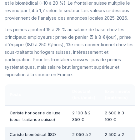
et le biomédical (+10 à 20 %). Le frontalier suisse multiplie le
revenu par 1,4 à 1,7 selon le secteur. Les valeurs ci-dessous
proviennent de l'analyse des annonces locales 2025-2026.
Les primes ajoutent 15 à 25 % au salaire de base chez les
principaux employeurs : prime de panier (5 à 8 €/jour), prime
d'équipe (180 à 250 €/mois), 13e mois conventionnel chez les
sous-traitants horlogers suisses, intéressement et
participation. Pour les frontaliers suisses : pas de primes
systématiques, mais salaire brut largement supérieur et
imposition à la source en France.
Débutant
Expérimenté
Poste
(brut/mois)
(brut/mois)
Cariste horlogerie de luxe
2 100 à 2
2 600 à 3
(sous-traitance suisse)
350 €
100 €
Cariste biomédical (ISO
2 050 à 2
2 500 à 2