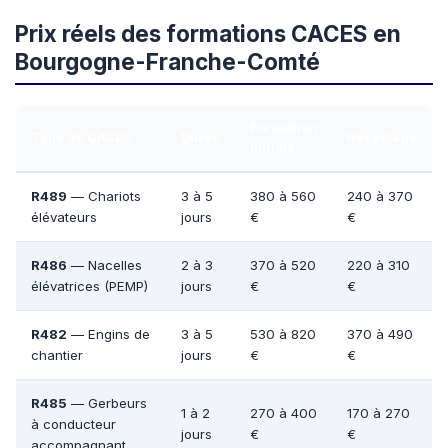
Prix réels des formations CACES en
Bourgogne-Franche-Comté
Formation
Type de CACES
Durée
Recyclage
initiale
R489
— Chariots
3 à 5
380 à 560
240 à 370
élévateurs
jours
€
€
R486
— Nacelles
2 à 3
370 à 520
220 à 310
élévatrices (PEMP)
jours
€
€
R482
— Engins de
3 à 5
530 à 820
370 à 490
chantier
jours
€
€
R485
— Gerbeurs
1 à 2
270 à 400
170 à 270
à conducteur
jours
€
€
accompagnant