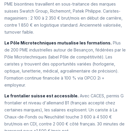
PME bisontines travaillent en sous-traitance des marques
suisses Swatch Group, Richemont, Patek Philippe. Caristes-
magasiniers : 2 100 à 2 350 € brut/mois en début de carrière,
contre 1 850 € en logistique standard. Ancienneté valorisée,
turnover faible.
Le Pôle Microtechniques mutualise les formations.
Plus
de 200 PME industrielles autour de Besançon, fédérées par le
Pôle Microtechniques (label Pôle de compétitivité). Les
caristes y trouvent des opportunités variées (horlogerie,
optique, lunetterie, médical, agroalimentaire de précision).
Formation continue financée à 100 % via OPCO 2i +
employeur.
Le frontalier suisse est accessible.
Avec CACES, permis G
frontalier et niveau d'allemand B1 (français accepté chez
certaines marques), les salaires explosent. Un cariste à La
Chaux-de-Fonds ou Neuchâtel touche 3 600 à 4 500 €
brut/mois en CDI, contre 2 000 € côté français. 30 minutes de
transport pour +1 500 €/mois net.