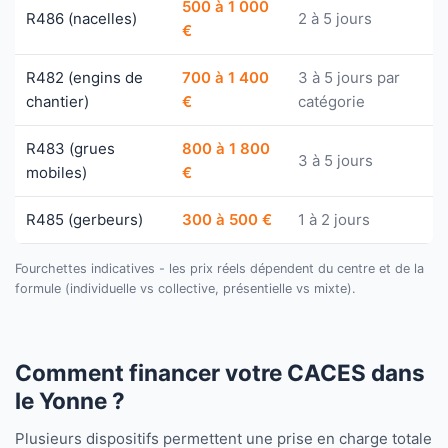
500 à 1 000
R486 (nacelles)
2 à 5 jours
€
R482 (engins de
700 à 1 400
3 à 5 jours par
chantier)
€
catégorie
R483 (grues
800 à 1 800
3 à 5 jours
mobiles)
€
R485 (gerbeurs)
300 à 500 €
1 à 2 jours
Fourchettes indicatives - les prix réels dépendent du centre et de la
formule (individuelle vs collective, présentielle vs mixte).
Comment financer votre CACES dans
le Yonne ?
Plusieurs dispositifs permettent une prise en charge totale