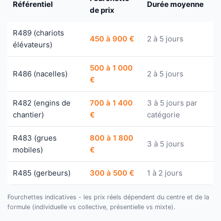
Référentiel
Durée moyenne
de prix
R489 (chariots
450 à 900 €
2 à 5 jours
élévateurs)
500 à 1 000
R486 (nacelles)
2 à 5 jours
€
R482 (engins de
700 à 1 400
3 à 5 jours par
chantier)
€
catégorie
R483 (grues
800 à 1 800
3 à 5 jours
mobiles)
€
R485 (gerbeurs)
300 à 500 €
1 à 2 jours
Fourchettes indicatives - les prix réels dépendent du centre et de la
formule (individuelle vs collective, présentielle vs mixte).