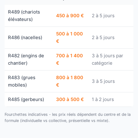
R489 (chariots
450 à 900 €
2 à 5 jours
élévateurs)
500 à 1 000
R486 (nacelles)
2 à 5 jours
€
R482 (engins de
700 à 1 400
3 à 5 jours par
chantier)
€
catégorie
R483 (grues
800 à 1 800
3 à 5 jours
mobiles)
€
R485 (gerbeurs)
300 à 500 €
1 à 2 jours
Fourchettes indicatives - les prix réels dépendent du centre et de la
formule (individuelle vs collective, présentielle vs mixte).