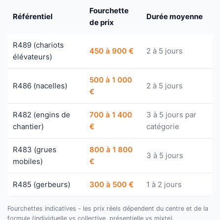
Fourchette
Référentiel
Durée moyenne
de prix
R489 (chariots
450 à 900 €
2 à 5 jours
élévateurs)
500 à 1 000
R486 (nacelles)
2 à 5 jours
€
R482 (engins de
700 à 1 400
3 à 5 jours par
chantier)
€
catégorie
R483 (grues
800 à 1 800
3 à 5 jours
mobiles)
€
R485 (gerbeurs)
300 à 500 €
1 à 2 jours
Fourchettes indicatives - les prix réels dépendent du centre et de la
formule (individuelle vs collective, présentielle vs mixte).