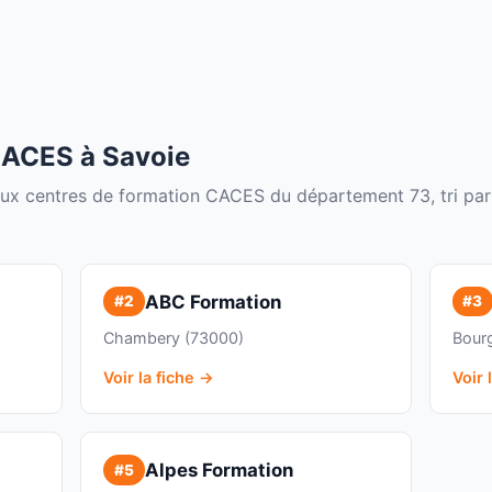
CACES à Savoie
paux centres de formation CACES du département 73, tri par
ABC Formation
#2
#3
Chambery (73000)
Bour
Voir la fiche →
Voir 
Alpes Formation
#5