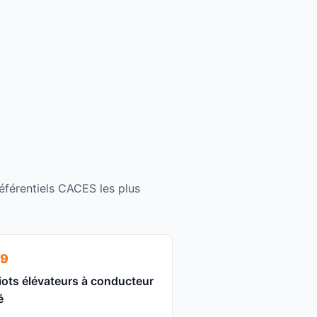
éférentiels CACES les plus
9
iots élévateurs à conducteur
é