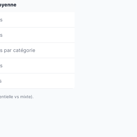
oyenne
rs
rs
rs par catégorie
rs
s
ntielle vs mixte).