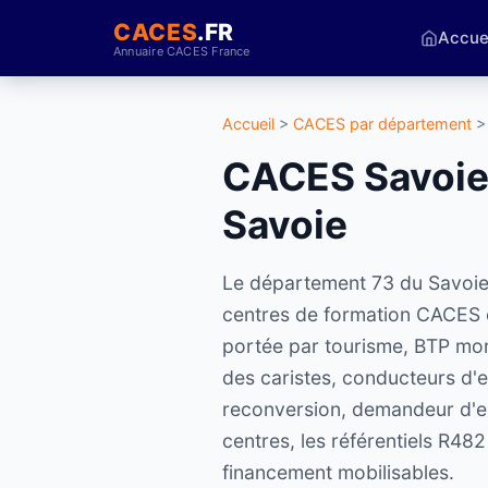
CACES
.FR
Accue
Annuaire CACES France
Accueil
>
CACES par département
>
CACES Savoie 
Savoie
Le département 73 du Savoie
centres de formation CACES ce
portée par tourisme, BTP mont
des caristes, conducteurs d'e
reconversion, demandeur d'em
centres, les référentiels R48
financement mobilisables.