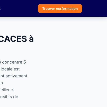
t
Trouver ma formation
 CACES à
) concentre 5
locale est
ent activement
en
illeurs
ositifs de