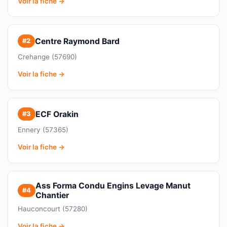
Voir la fiche →
Centre Raymond Bard
#2
Crehange (57690)
Voir la fiche →
ECF Orakin
#3
Ennery (57365)
Voir la fiche →
Ass Forma Condu Engins Levage Manut
#4
Chantier
Hauconcourt (57280)
Voir la fiche →