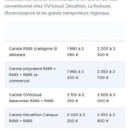
conventionnel chez OVHcloud, Décathlon, La Redoute,
Showroomprivé et les grands transporteurs régionaux.
Débutant
Expérimenté
Poste
(brut/mois)
(brut/mois)
Cariste R489 (catégorie 3)
1 880 à 2
2 200 à 2
débutant
080 €
500 €
Cariste polyvalent R489 +
1 980 à 2
2 350 à 2
R485 + R486 (e-
200 €
700 €
commerce)
Cariste OVHcloud
2 100 à 2
2 600 à 3
datacenter R489 + R486
350 €
000 €
Cariste Décathlon Campus
2 020 à 2
2 450 à 2
R489 + R485
250 €
800 €