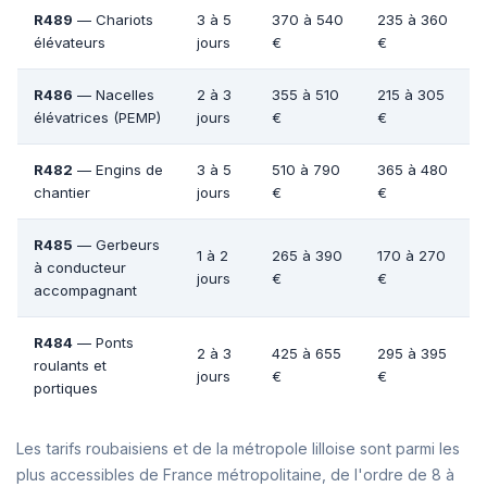
R489
— Chariots
3 à 5
370 à 540
235 à 360
élévateurs
jours
€
€
R486
— Nacelles
2 à 3
355 à 510
215 à 305
élévatrices (PEMP)
jours
€
€
R482
— Engins de
3 à 5
510 à 790
365 à 480
chantier
jours
€
€
R485
— Gerbeurs
1 à 2
265 à 390
170 à 270
à conducteur
jours
€
€
accompagnant
R484
— Ponts
2 à 3
425 à 655
295 à 395
roulants et
jours
€
€
portiques
Les tarifs roubaisiens et de la métropole lilloise sont parmi les
plus accessibles de France métropolitaine, de l'ordre de 8 à