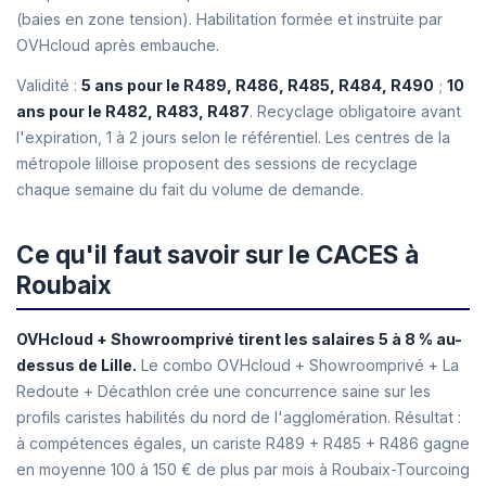
(baies en zone tension). Habilitation formée et instruite par
OVHcloud après embauche.
Validité :
5 ans pour le R489, R486, R485, R484, R490
;
10
ans pour le R482, R483, R487
. Recyclage obligatoire avant
l'expiration, 1 à 2 jours selon le référentiel. Les centres de la
métropole lilloise proposent des sessions de recyclage
chaque semaine du fait du volume de demande.
Ce qu'il faut savoir sur le CACES à
Roubaix
OVHcloud + Showroomprivé tirent les salaires 5 à 8 % au-
dessus de Lille.
Le combo OVHcloud + Showroomprivé + La
Redoute + Décathlon crée une concurrence saine sur les
profils caristes habilités du nord de l'agglomération. Résultat :
à compétences égales, un cariste R489 + R485 + R486 gagne
en moyenne 100 à 150 € de plus par mois à Roubaix-Tourcoing