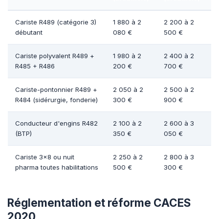
Cariste R489 (catégorie 3)
1 880 à 2
2 200 à 2
débutant
080 €
500 €
Cariste polyvalent R489 +
1 980 à 2
2 400 à 2
R485 + R486
200 €
700 €
Cariste-pontonnier R489 +
2 050 à 2
2 500 à 2
R484 (sidérurgie, fonderie)
300 €
900 €
Conducteur d'engins R482
2 100 à 2
2 600 à 3
(BTP)
350 €
050 €
Cariste 3x8 ou nuit
2 250 à 2
2 800 à 3
pharma toutes habilitations
500 €
300 €
Réglementation et réforme CACES
2020