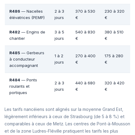
R486
— Nacelles
2 à 3
370 à 530
230 à 320
élévatrices (PEMP)
jours
€
€
R482
— Engins de
3 à 5
540 à 830
380 à 510
chantier
jours
€
€
R485
— Gerbeurs
1 à 2
270 à 400
175 à 280
à conducteur
jours
€
€
accompagnant
R484
— Ponts
2 à 3
440 à 680
320 à 420
roulants et
jours
€
€
portiques
Les tarifs nancéiens sont alignés sur la moyenne Grand Est,
légèrement inférieurs à ceux de Strasbourg (de 5 à 8 %) et
comparables à ceux de Metz. Les centres de Pont-à-Mousson
et de la zone Ludres-Fléville pratiquent les tarifs les plus