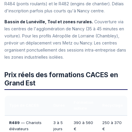
R484 (ponts roulants) et le R482 (engins de chantier). Délais
d'inscription parfois plus courts qu'à Nancy centre.
Bassin de Lunéville, Toul et zones rurales.
Couverture via
les centres de l'agglomération de Nancy (35 à 45 minutes en
voiture). Pour les profils Aéropôle de Lorraine (Chambley),
prévoir un déplacement vers Metz ou Nancy. Les centres
organisent ponctuellement des sessions intra-entreprise dans
les zones industrielles isolées.
Prix réels des formations CACES en
Grand Est
Formation
Type de CACES
Durée
Recyclage
initiale
R489
— Chariots
3 à 5
390 à 560
250 à 370
élévateurs
jours
€
€